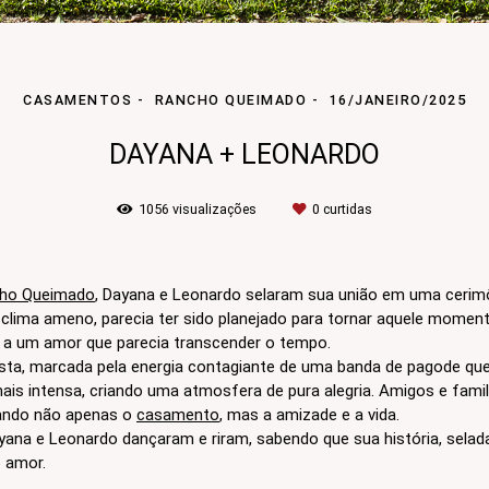
CASAMENTOS
RANCHO QUEIMADO
16/JANEIRO/2025
DAYANA + LEONARDO
1056
visualizações
0
curtidas
ho Queimado
, Dayana e Leonardo selaram sua união em uma cerimô
e clima ameno, parecia ter sido planejado para tornar aquele momen
u a um amor que parecia transcender o tempo.
a, marcada pela energia contagiante de uma banda de pagode que 
mais intensa, criando uma atmosfera de pura alegria. Amigos e fam
rando não apenas o
casamento
, mas a amizade e a vida.
 Dayana e Leonardo dançaram e riram, sabendo que sua história, sela
 amor.