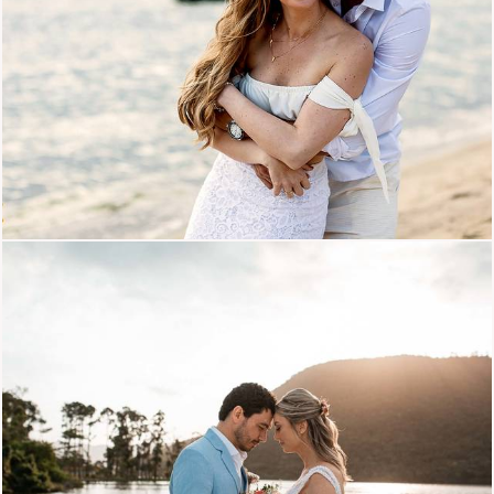
2213
53
1578
0